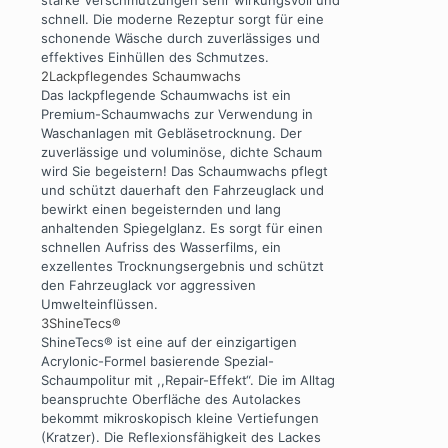
schnell. Die moderne Rezeptur sorgt für eine
schonende Wäsche durch zuverlässiges und
effektives Einhüllen des Schmutzes.
2
Lackpflegendes Schaumwachs
Das lackpflegende Schaumwachs ist ein
Premium-Schaumwachs zur Verwendung in
Waschanlagen mit Gebläsetrocknung. Der
zuverlässige und voluminöse, dichte Schaum
wird Sie begeistern! Das Schaumwachs pflegt
und schützt dauerhaft den Fahrzeuglack und
bewirkt einen begeisternden und lang
anhaltenden Spiegelglanz. Es sorgt für einen
schnellen Aufriss des Wasserfilms, ein
exzellentes Trocknungsergebnis und schützt
den Fahrzeuglack vor aggressiven
Umwelteinflüssen.
3
ShineTecs®
ShineTecs® ist eine auf der einzigartigen
Acrylonic-Formel basierende Spezial-
Schaumpolitur mit ,,Repair-Effekt“. Die im Alltag
beanspruchte Oberfläche des Autolackes
bekommt mikroskopisch kleine Vertiefungen
(Kratzer). Die Reflexionsfähigkeit des Lackes