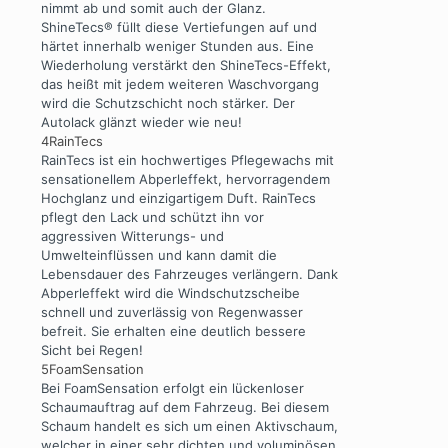
nimmt ab und somit auch der Glanz.
ShineTecs® füllt diese Vertiefungen auf und
härtet innerhalb weniger Stunden aus. Eine
Wiederholung verstärkt den ShineTecs-Effekt,
das heißt mit jedem weiteren Waschvorgang
wird die Schutzschicht noch stärker. Der
Autolack glänzt wieder wie neu!
4
RainTecs
RainTecs ist ein hochwertiges Pflegewachs mit
sensationellem Abperleffekt, hervorragendem
Hochglanz und einzigartigem Duft. RainTecs
pflegt den Lack und schützt ihn vor
aggressiven Witterungs- und
Umwelteinflüssen und kann damit die
Lebensdauer des Fahrzeuges verlängern. Dank
Abperleffekt wird die Windschutzscheibe
schnell und zuverlässig von Regenwasser
befreit. Sie erhalten eine deutlich bessere
Sicht bei Regen!
5
FoamSensation
Bei FoamSensation erfolgt ein lückenloser
Schaumauftrag auf dem Fahrzeug. Bei diesem
Schaum handelt es sich um einen Aktivschaum,
welcher in einer sehr dichten und voluminösen