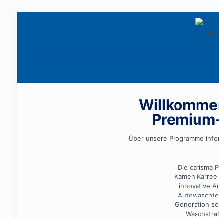
Willkommen
Premium
Über unsere Programme infor
Die carisma 
Kamen Karree 
innovative A
Autowaschte
Generation so
Waschstraß