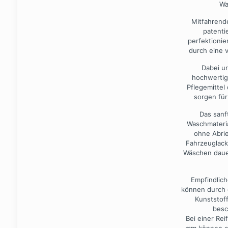
Wa
Mitfahrend
patenti
perfektioni
durch eine v
Dabei u
hochwertig
Pflegemitte
sorgen für
Das sanf
Waschmateria
ohne Abri
Fahrzeuglack
Wäschen dauer
Empfindlich
können durch 
Kunststof
besc
Bei einer Rei