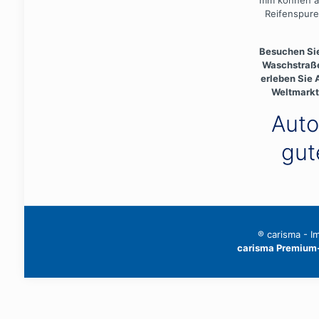
mm können a
Reifenspure
Besuchen Si
Waschstraße
erleben Sie
Weltmarkt
Auto
gut
® carisma -
I
carisma Premium